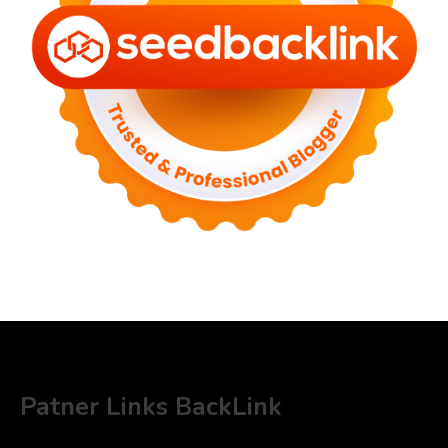
Patner Links BackLink