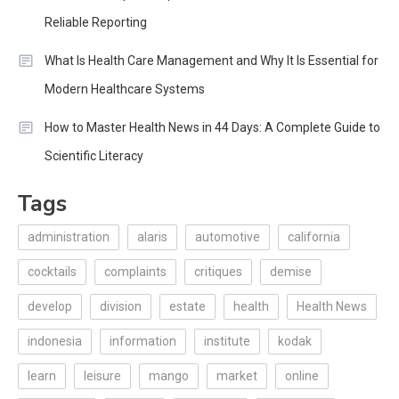
Reliable Reporting
What Is Health Care Management and Why It Is Essential for
Modern Healthcare Systems
How to Master Health News in 44 Days: A Complete Guide to
Scientific Literacy
Tags
administration
alaris
automotive
california
cocktails
complaints
critiques
demise
develop
division
estate
health
Health News
indonesia
information
institute
kodak
learn
leisure
mango
market
online